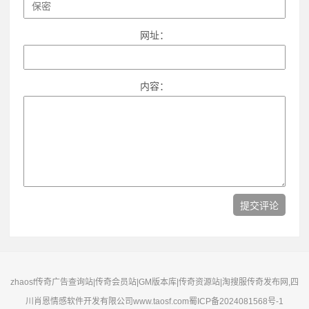
网址：
内容：
zhaosf传奇广告查询站|传奇会员站|GM版本库|传奇资源站|淘搜服传奇发布网,四
川肖恩情感软件开发有限公司www.taosf.com
蜀ICP备2024081568号-1