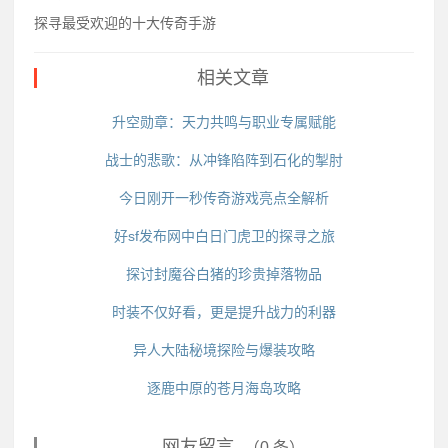
探寻最受欢迎的十大传奇手游
相关文章
升空勋章：天力共鸣与职业专属赋能
战士的悲歌：从冲锋陷阵到石化的掣肘
今日刚开一秒传奇游戏亮点全解析
好sf发布网中白日门虎卫的探寻之旅
探讨封魔谷白猪的珍贵掉落物品
时装不仅好看，更是提升战力的利器
异人大陆秘境探险与爆装攻略
逐鹿中原的苍月海岛攻略
网友留言
（0 条）